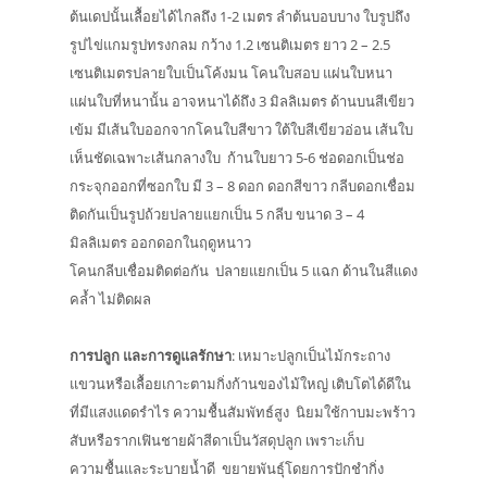
ต้นเดปนั้นเลื้อยได้ไกลถึง 1-2 เมตร ลำต้นบอบบาง ใบรูปถึง
รูปไข่แกมรูปทรงกลม กว้าง 1.2 เซนติเมตร ยาว 2 – 2.5
เซนติเมตรปลายใบเป็นโค้งมน โคนใบสอบ แผ่นใบหนา
แผ่นใบที่หนานั้น อาจหนาได้ถึง 3 มิลลิเมตร ด้านบนสีเขียว
เข้ม มีเส้นใบออกจากโคนใบสีขาว ใต้ใบสีเขียวอ่อน เส้นใบ
เห็นชัดเฉพาะเส้นกลางใบ ก้านใบยาว 5-6 ช่อดอกเป็นช่อ
กระจุกออกที่ซอกใบ มี 3 – 8 ดอก ดอกสีขาว กลีบดอกเชื่อม
ติดกันเป็นรูปถ้วยปลายแยกเป็น 5 กลีบ ขนาด 3 – 4
มิลลิเมตร ออกดอกในฤดูหนาว
โคนกลีบเชื่อมติดต่อกัน ปลายแยกเป็น 5 แฉก ด้านในสีแดง
คล้ำ ไม่ติดผล
การปลูก และการดูแลรักษา
: เหมาะปลูกเป็นไม้กระถาง
แขวนหรือเลื้อยเกาะตามกิ่งก้านของไม้ใหญ่ เติบโตได้ดีใน
ที่มีแสงแดดรำไร ความชื้นสัมพัทธ์สูง นิยมใช้กาบมะพร้าว
สับหรือรากเฟินชายผ้าสีดาเป็นวัสดุปลูก เพราะเก็บ
ความชื้นและระบายน้ำดี ขยายพันธุ์โดยการปักชำกิ่ง