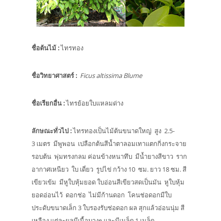
ชื่อต้นไม้
:
ไทรทอง
ชื่อวิทยาศาสตร์
:
Ficus altissima Blume
ชื่อเรียกอื่น
:
ไทรย้อยใบแหลมด่าง
ลักษณะทั่วไป
:
ไทรทองเป็นไม้ต้นขนาดใหญ่ สูง 2.5-
3 เมตร มีพูพอน เปลือกต้นสีน้ำตาลอมเทาแตกกิ่งกระจาย
รอบต้น พุ่มทรงกลม ค่อนข้างหนาทึบ มีน้ำยางสีขาว ราก
อากาศเหนียว ใบ เดี่ยว รูปไข่ กว้าง 10 ซม. ยาว 18 ซม. สี
เขียวเข้ม มีหูใบหุ้มยอด ใบอ่อนสีเขียวสดเป็นมัน หูใบหุ้ม
ยอดอ่อนไว้ ดอกช่อ ไม่มีก้านดอก โคนช่อดอกมีใบ
ประดับขนาดเล็ก 3 ใบรองรับช่อดอก ผล สุกแล้วอ่อนนุ่ม สี
เหลือง แต่ละผลมีเนื้อบางๆ และมีเมล็ด 1 เมล็ด