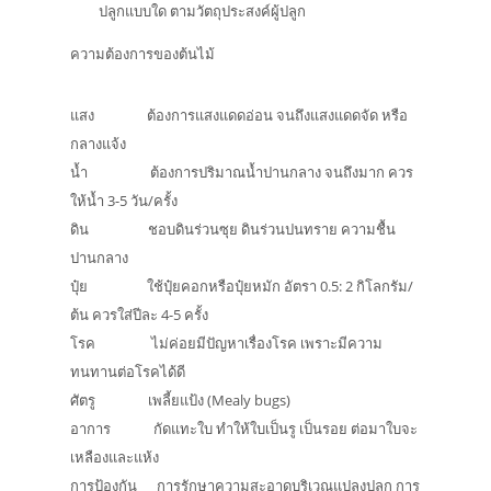
ปลูกแบบใด ตามวัตถุประสงค์ผู้ปลูก
ความต้องการของต้นไม้
แสง ต้องการแสงแดดอ่อน จนถึงแสงแดดจัด หรือ
กลางแจ้ง
น้ำ ต้องการปริมาณน้ำปานกลาง จนถึงมาก ควร
ให้น้ำ 3-5 วัน/ครั้ง
ดิน ชอบดินร่วนซุย ดินร่วนปนทราย ความชื้น
ปานกลาง
ปุ๋ย ใช้ปุ๋ยคอกหรือปุ๋ยหมัก อัตรา 0.5: 2 กิโลกรัม/
ต้น ควรใส่ปีละ 4-5 ครั้ง
โรค ไม่ค่อยมีปัญหาเรื่องโรค เพราะมีความ
ทนทานต่อโรคได้ดี
ศัตรู เพลี้ยแป้ง (Mealy bugs)
อาการ กัดแทะใบ ทำให้ใบเป็นรู เป็นรอย ต่อมาใบจะ
เหลืองและแห้ง
การป้องกัน การรักษาความสะอาดบริเวณแปลงปลูก การ