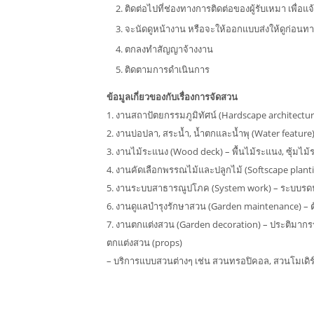
ติดต่อไปที่ช่องทางการติดต่อของผู้รับเหมา เพื่อ
จะนัดดูหน้างาน หรือจะให้ออกแบบส่งให้ดูก่อนทา
ตกลงทำสัญญาจ้างงาน
ติดตามการดำเนินการ
ข้อมูลเกี่ยวของกับเรื่องการจัดสวน
1. งานสถาปัตยกรรมภูมิทัศน์ (Hardscape architecture) 
2. งานบ่อปลา, สระน้ำ, น้ำตกและน้ำพุ (Water feature)
3. งานไม้ระแนง (Wood deck) – พื้นไม้ระแนง, ซุ้มไม้ร
4. งานคัดเลือกพรรณไม้และปลูกไม้ (Softscape planting) 
5. งานระบบสาธารณูปโภค (System work) – ระบบรดน้
6. งานดูแลบำรุงรักษาสวน (Garden maintenance) – ตัดไ
7. งานตกแต่งสวน (Garden decoration) – ประติมากรรม
ตกแต่งสวน (props)
– บริการแบบสวนต่างๆ เช่น สวนทรอปิคอล, สวนโมเดิร์น