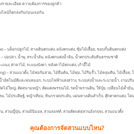
แจ้งรายละเอียด ความต้องการของลูกค้า
งไลน์ก็ตกลงกันก่อนเจอกัน
– บล็อกปลูกไม้, ทางเดินตกแต่ง, ผนังตกแต่ง, ซุ้มไม้เลื้อย, ขอบกั้นดินตกแต่ง
 – บ่อปลา, น้ำพุ, สระน้ำล้น, ผนังตกแต่งน้ำล้น, น้ำตกประดับหินธรรมชาติ
ะแนง, ศาลาไม้, ระแนงบังตา, หลังคาไม้ตกแต่ง, เก้าอี้ไม้
– สวนแนวตั้ง, ไม้ฟอร์มสวย, ไม้ยืนต้น, ไม้พุ่ม, ไม้ริมรั้ว, ไม้คลุมดิน, ไม้เลื้อย, 
ำอัตโนมัติและพ่นหมอก, ระบบไฟฟ้าแสงสว่าง, ระบบส่งน้ำและระบายน้ำ, งานปรับ
ม้ใหญ่, ตัดสนามหญ้า, ตัดแต่งพรรณไม้, รดน้ำพรวนดิน, ให้ปุ๋ย, เปลี่ยนไม้ค้ำยัน,
, ไม้ประดิษฐ์, หญ้าเทียม, หินกรวดประดับ, แผ่นทางเดินสำเร็จ, ตุ๊กตาตกแต่ง, โ
, สวนญี่ปุ่น, สวนมินิมอล, สวนลอฟท์, สวนตัดแต่ง(สวนอังกฤษ), สวนแนวตั้ง
คุณต้องการจัดสวนแบบไหน?