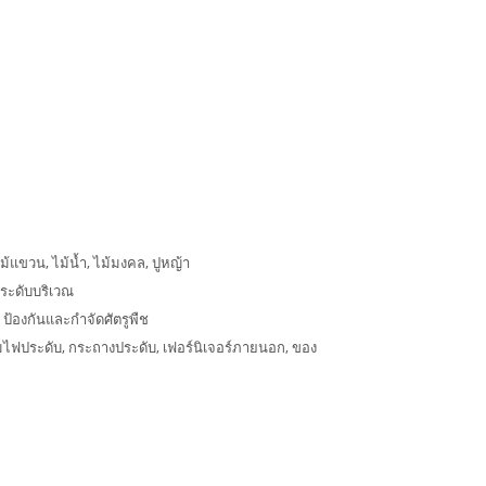
ไม้แขวน, ไม้น้ำ, ไม้มงคล, ปูหญ้า
ระดับบริเวณ
 ป้องกันและกำจัดศัตรูพืช
คมไฟประดับ, กระถางประดับ, เฟอร์นิเจอร์ภายนอก, ของ