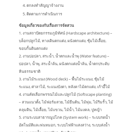
ตกลงทำสัญญาจ้างงาน
ติดตามการดำเนินการ
ข้อมูลเกี่ยวของกับเรื่องการจัดสวน
1. งานสถาปัตยกรรมภูมิทัศน์ (Hardscape architecture) –
บล็อกปลูกไม้, ทางเดินตกแต่ง, ผนังตกแต่ง, ซุ้มไม้เลื้อย,
ขอบกั้นดินตกแต่ง
2. งานบ่อปลา, สระน้ำ, น้ำตกและน้ำพุ (Water feature) –
บ่อปลา, น้ำพุ, สระน้ำล้น, ผนังตกแต่งน้ำล้น, น้ำตกประดับ
หินธรรมชาติ
3. งานไม้ระแนง (Wood deck) – พื้นไม้ระแนง, ซุ้มไม้
ระแนง, ศาลาไม้, ระแนงบังตา, หลังคาไม้ตกแต่ง, เก้าอี้ไม้
4. งานคัดเลือกพรรณไม้และปลูกไม้ (Softscape planting)
– สวนแนวตั้ง, ไม้ฟอร์มสวย, ไม้ยืนต้น, ไม้พุ่ม, ไม้ริมรั้ว, ไม้
คลุมดิน, ไม้เลื้อย, ไม้แขวน, ไม้น้ำ, ไม้มงคล, ปูหญ้า
5. งานระบบสาธารณูปโภค (System work) – ระบบรดน้ำ
อัตโนมัติและพ่นหมอก, ระบบไฟฟ้าแสงสว่าง, ระบบส่งน้ำ