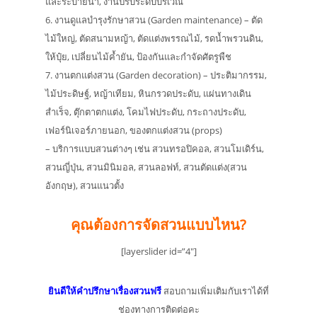
และระบายน้ำ, งานปรับระดับบริเวณ
6. งานดูแลบำรุงรักษาสวน (Garden maintenance) – ตัด
ไม้ใหญ่, ตัดสนามหญ้า, ตัดแต่งพรรณไม้, รดน้ำพรวนดิน,
ให้ปุ๋ย, เปลี่ยนไม้ค้ำยัน, ป้องกันและกำจัดศัตรูพืช
7. งานตกแต่งสวน (Garden decoration) – ประติมากรรม,
ไม้ประดิษฐ์, หญ้าเทียม, หินกรวดประดับ, แผ่นทางเดิน
สำเร็จ, ตุ๊กตาตกแต่ง, โคมไฟประดับ, กระถางประดับ,
เฟอร์นิเจอร์ภายนอก, ของตกแต่งสวน (props)
– บริการแบบสวนต่างๆ เช่น สวนทรอปิคอล, สวนโมเดิร์น,
สวนญี่ปุ่น, สวนมินิมอล, สวนลอฟท์, สวนตัดแต่ง(สวน
อังกฤษ), สวนแนวตั้ง
คุณต้องการจัดสวนแบบไหน?
[layerslider id=”4″]
ยินดีให้คำปรึกษาเรื่องสวนฟรี
สอบถามเพิ่มเติมกับเราได้ที่
ช่องทางการติดต่อคะ