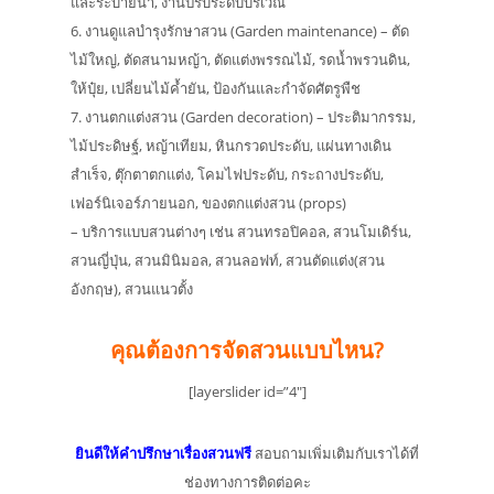
และระบายน้ำ, งานปรับระดับบริเวณ
6. งานดูแลบำรุงรักษาสวน (Garden maintenance) – ตัด
ไม้ใหญ่, ตัดสนามหญ้า, ตัดแต่งพรรณไม้, รดน้ำพรวนดิน,
ให้ปุ๋ย, เปลี่ยนไม้ค้ำยัน, ป้องกันและกำจัดศัตรูพืช
7. งานตกแต่งสวน (Garden decoration) – ประติมากรรม,
ไม้ประดิษฐ์, หญ้าเทียม, หินกรวดประดับ, แผ่นทางเดิน
สำเร็จ, ตุ๊กตาตกแต่ง, โคมไฟประดับ, กระถางประดับ,
เฟอร์นิเจอร์ภายนอก, ของตกแต่งสวน (props)
– บริการแบบสวนต่างๆ เช่น สวนทรอปิคอล, สวนโมเดิร์น,
สวนญี่ปุ่น, สวนมินิมอล, สวนลอฟท์, สวนตัดแต่ง(สวน
อังกฤษ), สวนแนวตั้ง
คุณต้องการจัดสวนแบบไหน?
[layerslider id=”4″]
ยินดีให้คำปรึกษาเรื่องสวนฟรี
สอบถามเพิ่มเติมกับเราได้ที่
ช่องทางการติดต่อคะ