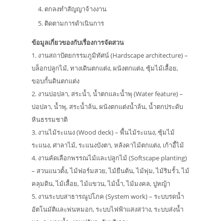
ตกลงทำสัญญาจ้างงาน
ติดตามการดำเนินการ
ข้อมูลเกี่ยวของกับเรื่องการจัดสวน
1. งานสถาปัตยกรรมภูมิทัศน์ (Hardscape architecture) –
บล็อกปลูกไม้, ทางเดินตกแต่ง, ผนังตกแต่ง, ซุ้มไม้เลื้อย,
ขอบกั้นดินตกแต่ง
2. งานบ่อปลา, สระน้ำ, น้ำตกและน้ำพุ (Water feature) –
บ่อปลา, น้ำพุ, สระน้ำล้น, ผนังตกแต่งน้ำล้น, น้ำตกประดับ
หินธรรมชาติ
3. งานไม้ระแนง (Wood deck) – พื้นไม้ระแนง, ซุ้มไม้
ระแนง, ศาลาไม้, ระแนงบังตา, หลังคาไม้ตกแต่ง, เก้าอี้ไม้
4. งานคัดเลือกพรรณไม้และปลูกไม้ (Softscape planting)
– สวนแนวตั้ง, ไม้ฟอร์มสวย, ไม้ยืนต้น, ไม้พุ่ม, ไม้ริมรั้ว, ไม้
คลุมดิน, ไม้เลื้อย, ไม้แขวน, ไม้น้ำ, ไม้มงคล, ปูหญ้า
5. งานระบบสาธารณูปโภค (System work) – ระบบรดน้ำ
อัตโนมัติและพ่นหมอก, ระบบไฟฟ้าแสงสว่าง, ระบบส่งน้ำ