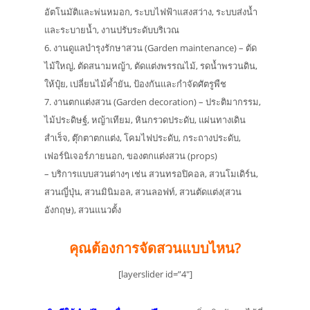
อัตโนมัติและพ่นหมอก, ระบบไฟฟ้าแสงสว่าง, ระบบส่งน้ำ
และระบายน้ำ, งานปรับระดับบริเวณ
6. งานดูแลบำรุงรักษาสวน (Garden maintenance) – ตัด
ไม้ใหญ่, ตัดสนามหญ้า, ตัดแต่งพรรณไม้, รดน้ำพรวนดิน,
ให้ปุ๋ย, เปลี่ยนไม้ค้ำยัน, ป้องกันและกำจัดศัตรูพืช
7. งานตกแต่งสวน (Garden decoration) – ประติมากรรม,
ไม้ประดิษฐ์, หญ้าเทียม, หินกรวดประดับ, แผ่นทางเดิน
สำเร็จ, ตุ๊กตาตกแต่ง, โคมไฟประดับ, กระถางประดับ,
เฟอร์นิเจอร์ภายนอก, ของตกแต่งสวน (props)
– บริการแบบสวนต่างๆ เช่น สวนทรอปิคอล, สวนโมเดิร์น,
สวนญี่ปุ่น, สวนมินิมอล, สวนลอฟท์, สวนตัดแต่ง(สวน
อังกฤษ), สวนแนวตั้ง
คุณต้องการจัดสวนแบบไหน?
[layerslider id=”4″]