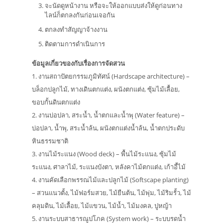
จะนัดดูหน้างาน หรือจะให้ออกแบบส่งให้ดูก่อนทาง
ไลน์ก็ตกลงกันก่อนเจอกัน
ตกลงทำสัญญาจ้างงาน
ติดตามการดำเนินการ
ข้อมูลเกี่ยวของกับเรื่องการจัดสวน
1. งานสถาปัตยกรรมภูมิทัศน์ (Hardscape architecture) –
บล็อกปลูกไม้, ทางเดินตกแต่ง, ผนังตกแต่ง, ซุ้มไม้เลื้อย,
ขอบกั้นดินตกแต่ง
2. งานบ่อปลา, สระน้ำ, น้ำตกและน้ำพุ (Water feature) –
บ่อปลา, น้ำพุ, สระน้ำล้น, ผนังตกแต่งน้ำล้น, น้ำตกประดับ
หินธรรมชาติ
3. งานไม้ระแนง (Wood deck) – พื้นไม้ระแนง, ซุ้มไม้
ระแนง, ศาลาไม้, ระแนงบังตา, หลังคาไม้ตกแต่ง, เก้าอี้ไม้
4. งานคัดเลือกพรรณไม้และปลูกไม้ (Softscape planting)
– สวนแนวตั้ง, ไม้ฟอร์มสวย, ไม้ยืนต้น, ไม้พุ่ม, ไม้ริมรั้ว, ไม้
คลุมดิน, ไม้เลื้อย, ไม้แขวน, ไม้น้ำ, ไม้มงคล, ปูหญ้า
5. งานระบบสาธารณูปโภค (System work) – ระบบรดน้ำ