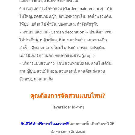
และระบายน้ำ, งานปรับระดับบริเวณ
6. งานดูแลบำรุงรักษาสวน (Garden maintenance) – ตัด
ไม้ใหญ่, ตัดสนามหญ้า, ตัดแต่งพรรณไม้, รดน้ำพรวนดิน,
ให้ปุ๋ย, เปลี่ยนไม้ค้ำยัน, ป้องกันและกำจัดศัตรูพืช
7. งานตกแต่งสวน (Garden decoration) – ประติมากรรม,
ไม้ประดิษฐ์, หญ้าเทียม, หินกรวดประดับ, แผ่นทางเดิน
สำเร็จ, ตุ๊กตาตกแต่ง, โคมไฟประดับ, กระถางประดับ,
เฟอร์นิเจอร์ภายนอก, ของตกแต่งสวน (props)
– บริการแบบสวนต่างๆ เช่น สวนทรอปิคอล, สวนโมเดิร์น,
สวนญี่ปุ่น, สวนมินิมอล, สวนลอฟท์, สวนตัดแต่ง(สวน
อังกฤษ), สวนแนวตั้ง
คุณต้องการจัดสวนแบบไหน?
[layerslider id=”4″]
ยินดีให้คำปรึกษาเรื่องสวนฟรี
สอบถามเพิ่มเติมกับเราได้ที่
ช่องทางการติดต่อคะ