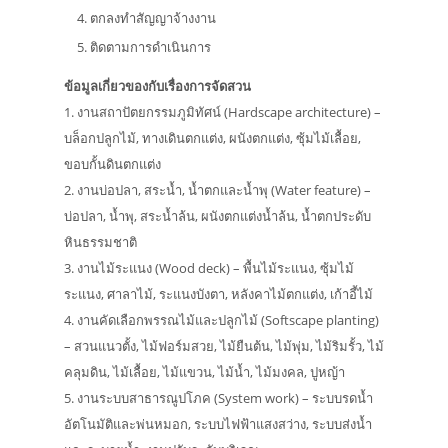
ตกลงทำสัญญาจ้างงาน
ติดตามการดำเนินการ
ข้อมูลเกี่ยวของกับเรื่องการจัดสวน
1. งานสถาปัตยกรรมภูมิทัศน์ (Hardscape architecture) –
บล็อกปลูกไม้, ทางเดินตกแต่ง, ผนังตกแต่ง, ซุ้มไม้เลื้อย,
ขอบกั้นดินตกแต่ง
2. งานบ่อปลา, สระน้ำ, น้ำตกและน้ำพุ (Water feature) –
บ่อปลา, น้ำพุ, สระน้ำล้น, ผนังตกแต่งน้ำล้น, น้ำตกประดับ
หินธรรมชาติ
3. งานไม้ระแนง (Wood deck) – พื้นไม้ระแนง, ซุ้มไม้
ระแนง, ศาลาไม้, ระแนงบังตา, หลังคาไม้ตกแต่ง, เก้าอี้ไม้
4. งานคัดเลือกพรรณไม้และปลูกไม้ (Softscape planting)
– สวนแนวตั้ง, ไม้ฟอร์มสวย, ไม้ยืนต้น, ไม้พุ่ม, ไม้ริมรั้ว, ไม้
คลุมดิน, ไม้เลื้อย, ไม้แขวน, ไม้น้ำ, ไม้มงคล, ปูหญ้า
5. งานระบบสาธารณูปโภค (System work) – ระบบรดน้ำ
อัตโนมัติและพ่นหมอก, ระบบไฟฟ้าแสงสว่าง, ระบบส่งน้ำ