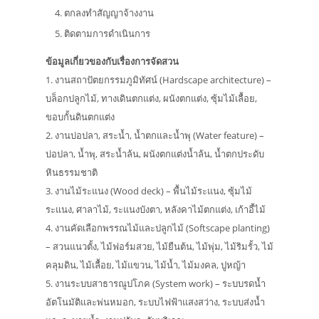
ตกลงทำสัญญาจ้างงาน
ติดตามการดำเนินการ
ข้อมูลเกี่ยวของกับเรื่องการจัดสวน
1. งานสถาปัตยกรรมภูมิทัศน์ (Hardscape architecture) –
บล็อกปลูกไม้, ทางเดินตกแต่ง, ผนังตกแต่ง, ซุ้มไม้เลื้อย,
ขอบกั้นดินตกแต่ง
2. งานบ่อปลา, สระน้ำ, น้ำตกและน้ำพุ (Water feature) –
บ่อปลา, น้ำพุ, สระน้ำล้น, ผนังตกแต่งน้ำล้น, น้ำตกประดับ
หินธรรมชาติ
3. งานไม้ระแนง (Wood deck) – พื้นไม้ระแนง, ซุ้มไม้
ระแนง, ศาลาไม้, ระแนงบังตา, หลังคาไม้ตกแต่ง, เก้าอี้ไม้
4. งานคัดเลือกพรรณไม้และปลูกไม้ (Softscape planting)
– สวนแนวตั้ง, ไม้ฟอร์มสวย, ไม้ยืนต้น, ไม้พุ่ม, ไม้ริมรั้ว, ไม้
คลุมดิน, ไม้เลื้อย, ไม้แขวน, ไม้น้ำ, ไม้มงคล, ปูหญ้า
5. งานระบบสาธารณูปโภค (System work) – ระบบรดน้ำ
อัตโนมัติและพ่นหมอก, ระบบไฟฟ้าแสงสว่าง, ระบบส่งน้ำ