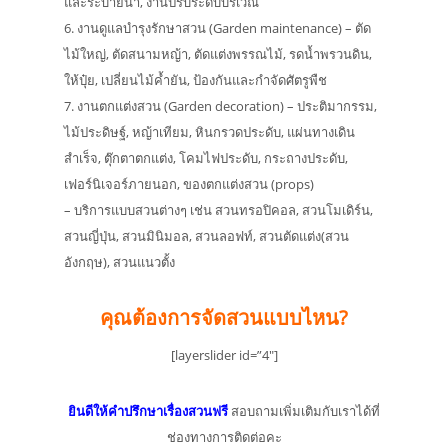
และระบายน้ำ, งานปรับระดับบริเวณ
6. งานดูแลบำรุงรักษาสวน (Garden maintenance) – ตัด
ไม้ใหญ่, ตัดสนามหญ้า, ตัดแต่งพรรณไม้, รดน้ำพรวนดิน,
ให้ปุ๋ย, เปลี่ยนไม้ค้ำยัน, ป้องกันและกำจัดศัตรูพืช
7. งานตกแต่งสวน (Garden decoration) – ประติมากรรม,
ไม้ประดิษฐ์, หญ้าเทียม, หินกรวดประดับ, แผ่นทางเดิน
สำเร็จ, ตุ๊กตาตกแต่ง, โคมไฟประดับ, กระถางประดับ,
เฟอร์นิเจอร์ภายนอก, ของตกแต่งสวน (props)
– บริการแบบสวนต่างๆ เช่น สวนทรอปิคอล, สวนโมเดิร์น,
สวนญี่ปุ่น, สวนมินิมอล, สวนลอฟท์, สวนตัดแต่ง(สวน
อังกฤษ), สวนแนวตั้ง
คุณต้องการจัดสวนแบบไหน?
[layerslider id=”4″]
ยินดีให้คำปรึกษาเรื่องสวนฟรี
สอบถามเพิ่มเติมกับเราได้ที่
ช่องทางการติดต่อคะ