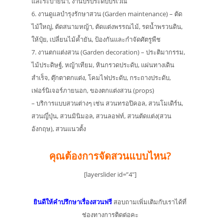
และระบายน้ำ, งานปรับระดับบริเวณ
6. งานดูแลบำรุงรักษาสวน (Garden maintenance) – ตัด
ไม้ใหญ่, ตัดสนามหญ้า, ตัดแต่งพรรณไม้, รดน้ำพรวนดิน,
ให้ปุ๋ย, เปลี่ยนไม้ค้ำยัน, ป้องกันและกำจัดศัตรูพืช
7. งานตกแต่งสวน (Garden decoration) – ประติมากรรม,
ไม้ประดิษฐ์, หญ้าเทียม, หินกรวดประดับ, แผ่นทางเดิน
สำเร็จ, ตุ๊กตาตกแต่ง, โคมไฟประดับ, กระถางประดับ,
เฟอร์นิเจอร์ภายนอก, ของตกแต่งสวน (props)
– บริการแบบสวนต่างๆ เช่น สวนทรอปิคอล, สวนโมเดิร์น,
สวนญี่ปุ่น, สวนมินิมอล, สวนลอฟท์, สวนตัดแต่ง(สวน
อังกฤษ), สวนแนวตั้ง
คุณต้องการจัดสวนแบบไหน?
[layerslider id=”4″]
ยินดีให้คำปรึกษาเรื่องสวนฟรี
สอบถามเพิ่มเติมกับเราได้ที่
ช่องทางการติดต่อคะ