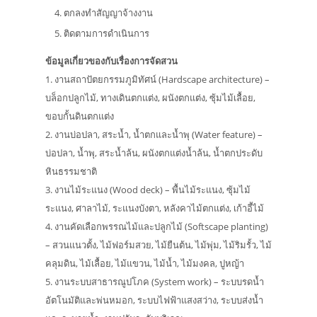
ตกลงทำสัญญาจ้างงาน
ติดตามการดำเนินการ
ข้อมูลเกี่ยวของกับเรื่องการจัดสวน
1. งานสถาปัตยกรรมภูมิทัศน์ (Hardscape architecture) –
บล็อกปลูกไม้, ทางเดินตกแต่ง, ผนังตกแต่ง, ซุ้มไม้เลื้อย,
ขอบกั้นดินตกแต่ง
2. งานบ่อปลา, สระน้ำ, น้ำตกและน้ำพุ (Water feature) –
บ่อปลา, น้ำพุ, สระน้ำล้น, ผนังตกแต่งน้ำล้น, น้ำตกประดับ
หินธรรมชาติ
3. งานไม้ระแนง (Wood deck) – พื้นไม้ระแนง, ซุ้มไม้
ระแนง, ศาลาไม้, ระแนงบังตา, หลังคาไม้ตกแต่ง, เก้าอี้ไม้
4. งานคัดเลือกพรรณไม้และปลูกไม้ (Softscape planting)
– สวนแนวตั้ง, ไม้ฟอร์มสวย, ไม้ยืนต้น, ไม้พุ่ม, ไม้ริมรั้ว, ไม้
คลุมดิน, ไม้เลื้อย, ไม้แขวน, ไม้น้ำ, ไม้มงคล, ปูหญ้า
5. งานระบบสาธารณูปโภค (System work) – ระบบรดน้ำ
อัตโนมัติและพ่นหมอก, ระบบไฟฟ้าแสงสว่าง, ระบบส่งน้ำ