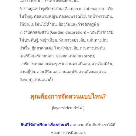
และระบายน้ำ, งานปรับระดับบริเวณ
6. งานดูแลบำรุงรักษาสวน (Garden maintenance) – ตัด
ไม้ใหญ่, ตัดสนามหญ้า, ตัดแต่งพรรณไม้, รดน้ำพรวนดิน,
ให้ปุ๋ย, เปลี่ยนไม้ค้ำยัน, ป้องกันและกำจัดศัตรูพืช
7. งานตกแต่งสวน (Garden decoration) – ประติมากรรม,
ไม้ประดิษฐ์, หญ้าเทียม, หินกรวดประดับ, แผ่นทางเดิน
สำเร็จ, ตุ๊กตาตกแต่ง, โคมไฟประดับ, กระถางประดับ,
เฟอร์นิเจอร์ภายนอก, ของตกแต่งสวน (props)
– บริการแบบสวนต่างๆ เช่น สวนทรอปิคอล, สวนโมเดิร์น,
สวนญี่ปุ่น, สวนมินิมอล, สวนลอฟท์, สวนตัดแต่ง(สวน
อังกฤษ), สวนแนวตั้ง
คุณต้องการจัดสวนแบบไหน?
[layerslider id=”4″]
ยินดีให้คำปรึกษาเรื่องสวนฟรี
สอบถามเพิ่มเติมกับเราได้ที่
ช่องทางการติดต่อคะ