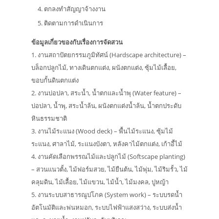
ตกลงทำสัญญาจ้างงาน
ติดตามการดำเนินการ
ข้อมูลเกี่ยวของกับเรื่องการจัดสวน
1. งานสถาปัตยกรรมภูมิทัศน์ (Hardscape architecture) –
บล็อกปลูกไม้, ทางเดินตกแต่ง, ผนังตกแต่ง, ซุ้มไม้เลื้อย,
ขอบกั้นดินตกแต่ง
2. งานบ่อปลา, สระน้ำ, น้ำตกและน้ำพุ (Water feature) –
บ่อปลา, น้ำพุ, สระน้ำล้น, ผนังตกแต่งน้ำล้น, น้ำตกประดับ
หินธรรมชาติ
3. งานไม้ระแนง (Wood deck) – พื้นไม้ระแนง, ซุ้มไม้
ระแนง, ศาลาไม้, ระแนงบังตา, หลังคาไม้ตกแต่ง, เก้าอี้ไม้
4. งานคัดเลือกพรรณไม้และปลูกไม้ (Softscape planting)
– สวนแนวตั้ง, ไม้ฟอร์มสวย, ไม้ยืนต้น, ไม้พุ่ม, ไม้ริมรั้ว, ไม้
คลุมดิน, ไม้เลื้อย, ไม้แขวน, ไม้น้ำ, ไม้มงคล, ปูหญ้า
5. งานระบบสาธารณูปโภค (System work) – ระบบรดน้ำ
อัตโนมัติและพ่นหมอก, ระบบไฟฟ้าแสงสว่าง, ระบบส่งน้ำ