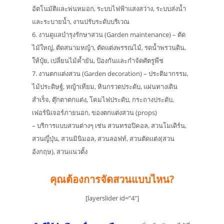
อัตโนมัติและพ่นหมอก, ระบบไฟฟ้าแสงสว่าง, ระบบส่งน้ำ
และระบายน้ำ, งานปรับระดับบริเวณ
6. งานดูแลบำรุงรักษาสวน (Garden maintenance) – ตัด
ไม้ใหญ่, ตัดสนามหญ้า, ตัดแต่งพรรณไม้, รดน้ำพรวนดิน,
ให้ปุ๋ย, เปลี่ยนไม้ค้ำยัน, ป้องกันและกำจัดศัตรูพืช
7. งานตกแต่งสวน (Garden decoration) – ประติมากรรม,
ไม้ประดิษฐ์, หญ้าเทียม, หินกรวดประดับ, แผ่นทางเดิน
สำเร็จ, ตุ๊กตาตกแต่ง, โคมไฟประดับ, กระถางประดับ,
เฟอร์นิเจอร์ภายนอก, ของตกแต่งสวน (props)
– บริการแบบสวนต่างๆ เช่น สวนทรอปิคอล, สวนโมเดิร์น,
สวนญี่ปุ่น, สวนมินิมอล, สวนลอฟท์, สวนตัดแต่ง(สวน
อังกฤษ), สวนแนวตั้ง
คุณต้องการจัดสวนแบบไหน?
[layerslider id=”4″]