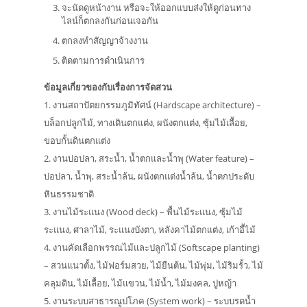
จะนัดดูหน้างาน หรือจะให้ออกแบบส่งให้ดูก่อนทาง
ไลน์ก็ตกลงกันก่อนเจอกัน
ตกลงทำสัญญาจ้างงาน
ติดตามการดำเนินการ
ข้อมูลเกี่ยวของกับเรื่องการจัดสวน
1. งานสถาปัตยกรรมภูมิทัศน์ (Hardscape architecture) –
บล็อกปลูกไม้, ทางเดินตกแต่ง, ผนังตกแต่ง, ซุ้มไม้เลื้อย,
ขอบกั้นดินตกแต่ง
2. งานบ่อปลา, สระน้ำ, น้ำตกและน้ำพุ (Water feature) –
บ่อปลา, น้ำพุ, สระน้ำล้น, ผนังตกแต่งน้ำล้น, น้ำตกประดับ
หินธรรมชาติ
3. งานไม้ระแนง (Wood deck) – พื้นไม้ระแนง, ซุ้มไม้
ระแนง, ศาลาไม้, ระแนงบังตา, หลังคาไม้ตกแต่ง, เก้าอี้ไม้
4. งานคัดเลือกพรรณไม้และปลูกไม้ (Softscape planting)
– สวนแนวตั้ง, ไม้ฟอร์มสวย, ไม้ยืนต้น, ไม้พุ่ม, ไม้ริมรั้ว, ไม้
คลุมดิน, ไม้เลื้อย, ไม้แขวน, ไม้น้ำ, ไม้มงคล, ปูหญ้า
5. งานระบบสาธารณูปโภค (System work) – ระบบรดน้ำ