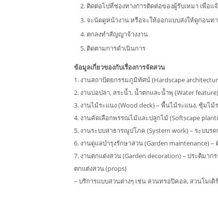
ติดต่อไปที่ช่องทางการติดต่อของผู้รับเหมา เพื่อ
จะนัดดูหน้างาน หรือจะให้ออกแบบส่งให้ดูก่อนทา
ตกลงทำสัญญาจ้างงาน
ติดตามการดำเนินการ
ข้อมูลเกี่ยวของกับเรื่องการจัดสวน
1. งานสถาปัตยกรรมภูมิทัศน์ (Hardscape architecture) 
2. งานบ่อปลา, สระน้ำ, น้ำตกและน้ำพุ (Water feature)
3. งานไม้ระแนง (Wood deck) – พื้นไม้ระแนง, ซุ้มไม้ร
4. งานคัดเลือกพรรณไม้และปลูกไม้ (Softscape planting) 
5. งานระบบสาธารณูปโภค (System work) – ระบบรดน้
6. งานดูแลบำรุงรักษาสวน (Garden maintenance) – ตัดไ
7. งานตกแต่งสวน (Garden decoration) – ประติมากรรม
ตกแต่งสวน (props)
– บริการแบบสวนต่างๆ เช่น สวนทรอปิคอล, สวนโมเดิร์น