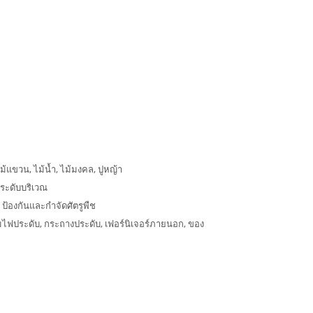
ไม้แขวน, ไม้น้ำ, ไม้มงคล, ปูหญ้า
ระดับบริเวณ
 ป้องกันและกำจัดศัตรูพืช
คมไฟประดับ, กระถางประดับ, เฟอร์นิเจอร์ภายนอก, ของ