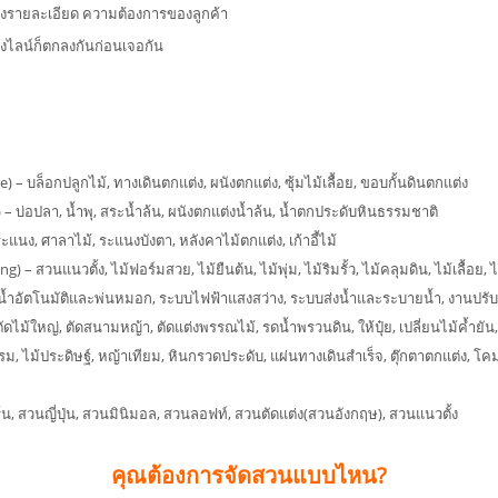
แจ้งรายละเอียด ความต้องการของลูกค้า
งไลน์ก็ตกลงกันก่อนเจอกัน
– บล็อกปลูกไม้, ทางเดินตกแต่ง, ผนังตกแต่ง, ซุ้มไม้เลื้อย, ขอบกั้นดินตกแต่ง
 – บ่อปลา, น้ำพุ, สระน้ำล้น, ผนังตกแต่งน้ำล้น, น้ำตกประดับหินธรรมชาติ
ะแนง, ศาลาไม้, ระแนงบังตา, หลังคาไม้ตกแต่ง, เก้าอี้ไม้
– สวนแนวตั้ง, ไม้ฟอร์มสวย, ไม้ยืนต้น, ไม้พุ่ม, ไม้ริมรั้ว, ไม้คลุมดิน, ไม้เลื้อย, 
ำอัตโนมัติและพ่นหมอก, ระบบไฟฟ้าแสงสว่าง, ระบบส่งน้ำและระบายน้ำ, งานปรับ
ม้ใหญ่, ตัดสนามหญ้า, ตัดแต่งพรรณไม้, รดน้ำพรวนดิน, ให้ปุ๋ย, เปลี่ยนไม้ค้ำยัน,
, ไม้ประดิษฐ์, หญ้าเทียม, หินกรวดประดับ, แผ่นทางเดินสำเร็จ, ตุ๊กตาตกแต่ง, โ
, สวนญี่ปุ่น, สวนมินิมอล, สวนลอฟท์, สวนตัดแต่ง(สวนอังกฤษ), สวนแนวตั้ง
คุณต้องการจัดสวนแบบไหน?