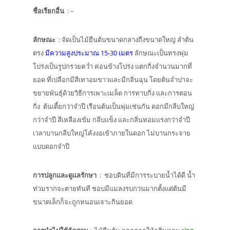
ชื่อเรียกอื่น
: –
ลักษณะ
: จัดเป็นไม้ยืนต้นขนาดกลางถึงขนาดใหญ่ ลำต้น
ตรง
มีความสูงประมาณ 15-30 เมตร
ลักษณะเป็นทรงพุ่ม
โปร่งเป็นรูปกรวยคว่ำ ค่อนข้างโปร่ง แตกกิ่งจำนวนมากที่
ยอด ที่เปลือกมีสีเทาอมขาวและมีกลิ่นฉุน โดยต้นจำปาจะ
ขยายพันธุ์ด้วยวิธีการเพาะเมล็ด การทาบกิ่ง และการตอน
กิ่ง ต้นเตี้ยกว่าจำปี เรือนต้นเป็นพุ่มเช่นกัน ดอกมีกลีบใหญ่
กว่าจำปี สีเหลืองเข้ม กลีบแข็ง และกลิ่นหอมแรงกว่าจำปี
เวลาบานกลีบใหญ่โค้งงอเข้าภายในดอก ไม่บานกระจาย
แบบดอกจำปี
การปลูกและดูแลรักษา
: ชอบดินที่มีการระบายน้ำได้ดี น้ำ
ท่วมรากจะตายทันที ชอบมีแมลงรบกวนมากตั้งแต่ต้นมี
ขนาดเล็กก็จะถูกหนอนเจาะกินยอด