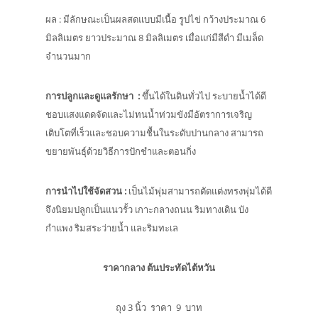
ผล : มีลักษณะเป็นผลสดแบบมีเนื้อ รูปไข่ กว้างประมาณ 6
มิลลิเมตร ยาวประมาณ 8 มิลลิเมตร เมื่อแก่มีสีดำ มีเมล็ด
จำนวนมาก
การปลูกและดูแลรักษา
:
ขึ้นได้ในดินทั่วไป ระบายน้ำได้ดี
ชอบแสงแดดจัดและไม่ทนน้ำท่วมขังมีอัตราการเจริญ
เติบโตที่เร็วและชอบความชื้นในระดับปานกลาง สามารถ
ขยายพันธุ์ด้วยวิธีการปักชำและตอนกิ่ง
การนำไปใช้จัดสวน
:
เป็นไม้พุ่มสามารถตัดแต่งทรงพุ่มได้ดี
จึงนิยมปลูกเป็นแนวรั้ว เกาะกลางถนน ริมทางเดิน บัง
กำแพง ริมสระว่ายน้ำ และริมทะเล
ราคากลาง ต้นประทัดไต้หวัน
ถุง 3 นิ้ว ราคา 9 บาท