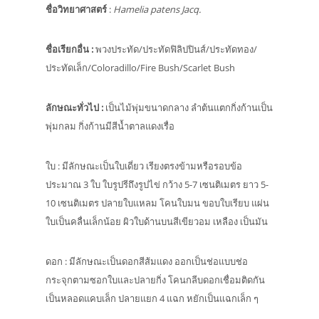
ชื่อวิทยาศาสตร์
:
Hamelia patens Jacq.
ชื่อเรียกอื่น
:
พวงประทัด/ประทัดฟิลิปปินส์/ประทัดทอง/
ประทัดเล็ก/Coloradillo/Fire Bush/Scarlet Bush
ลักษณะทั่วไป
:
เป็นไม้พุ่มขนาดกลาง ลำต้นแตกกิ่งก้านเป็น
พุ่มกลม กิ่งก้านมีสีน้ำตาลแดงเรื่อ
ใบ : มีลักษณะเป็นใบเดี่ยว เรียงตรงข้ามหรือรอบข้อ
ประมาณ 3 ใบ ใบรูปรีถึงรูปไข่ กว้าง 5-7 เซนติเมตร ยาว 5-
10 เซนติเมตร ปลายใบแหลม โคนใบมน ขอบใบเรียบ แผ่น
ใบเป็นคลื่นเล็กน้อย ผิวใบด้านบนสีเขียวอม เหลือง เป็นมัน
ดอก : มีลักษณะเป็นดอกสีส้มแดง ออกเป็นช่อแบบช่อ
กระจุกตามซอกใบและปลายกิ่ง โคนกลีบดอกเชื่อมติดกัน
เป็นหลอดแคบเล็ก ปลายแยก 4 แฉก หยักเป็นแฉกเล็ก ๆ