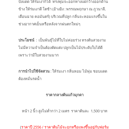
บังแดด ให้ร่มเงาก็ได้ ทรงพุ่มจะออกทางแผ่กว้างออกด้าน
ข้าง ให้ร่มเงาดี โตช้า (อ้างอิง : พรรณพฤกษา ณ ภูวนาลี,
เดือนฉาย คอมันตร์) บริเวณที่ปลูก กลิ่นจะหอมแรงขึ้นใน
ช่วงอากาศเย็นหรือหลังจากฝนตกใหม่ๆ
ประโยชน์
: เป็นพันธุ์ไม้ที่ใบไม่ค่อยร่วง ทรงต้นสวยงาม
ไม่มีความจำเป็นต้องตัดแต่ง ปลูกเป็นไม้ประดับใบได้ดี
เพราะว่ามีใบสวยงามมาก
การนำไปใช้จัดสวน
: ให้ร่มเงา กลิ่นหอม ไม้พุ่ม ชอบแดด
ต้องหมั่นรดน้ำ
ราคากลางต้นแก้วมุกดา
หน้า 2 นิ้ว สูงไม่ต่ำกว่า 2 เมตร ราคาต้นละ 1,500 บาท
(
ราคาปี 2556 / ราคาต้นไม้จะถูกหรือแพงขึ้นอยู่กับฟอร์ม