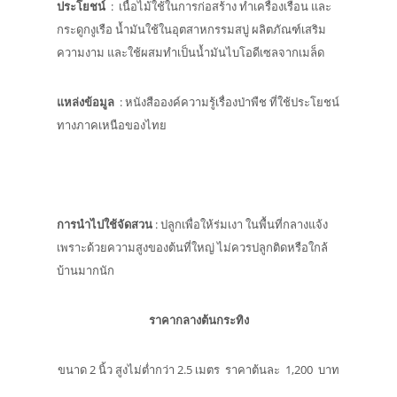
ประโยชน์
: เนื้อไม้ใช้ในการก่อสร้าง ทำเครื่องเรือน และ
กระดูกงูเรือ น้ำมันใช้ในอุตสาหกรรมสบู่ ผลิตภัณฑ์เสริม
ความงาม และใช้ผสมทำเป็นน้ำมันไบโอดีเซลจากเมล็ด
แหล่งข้อมูล
: หนังสือองค์ความรู้เรื่องป่าพืช ที่ใช้ประโยชน์
ทางภาคเหนือของไทย
การนำไปใช้จัดสวน
: ปลูกเพื่อให้ร่มเงา ในพื้นที่กลางแจ้ง
เพราะด้วยความสูงของต้นที่ใหญ่ ไม่ควรปลูกติดหรือใกล้
บ้านมากนัก
ราคากลางต้นกระทิง
ขนาด 2 นิ้ว สูงไม่ต่ำกว่า 2.5 เมตร ราคาต้นละ 1,200 บาท