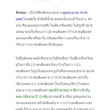
ลักษณะ
: เป็นไม้ยืนต้นขนาดกลาง
สูงประมาณ 10-20
เมตร
ไม่ผลัดใบ ลำต้นสีน้ำตาลแตกเป็นร่องถี่ กิ่งเปราะ หัก
ง่าย เรือนยอดรูปกรวยทึบ ใบเดี่ยวเรียงสลับ ใบมีรูปรี ปลาย
แหลม ขอบใบเรียบ ยาว 20 เซนติเมตร กว้าง 8 เซนติเมตร
ออกดอกเดี่ยวที่ซอกใบ กลีบดอกสีขาว แคบเรียบ มี 8-12
กรีบ ยาว 4-6 เซนติเมตร มีกลิ่นหอม
ไม้ยืนต้นขนาดเล็กถึงกลาง กิ่งมีขนสีเทา ใบเดี่ยวเรียงเวียน
หูใบยาวถึง 2.5 เซนติเมตร มีขน ก้านใบยาว 1.5-2
เซนติเมตร ใบรูปใบหอกแกมรูปไข่ถึงแกมขอบขนาน ขนาด
กว้าง 5.5-16 เซนติเมตร ยาว 15.35 เซนติเมตร ปลายใบ
เรียวแหลม ยาว 3 เซนติเมตร โคนใบสอบเรียว ก้านดอก
ย่อย ยาว 0-2 เซนติเมตร
ดอกมีจำนวนมาก สีขาว มีกลิ่น
หอม กลีบรวม มี 12 กลีบ
(อาจพบมี 8 กลีบ) รูปขอบขนาน
ปลายแหลมขนาดใกล้เคียงกัน ยาว 3-3.5 เซนติเมตร เกสร
เพศผู้ มีจำนวนมาก 20-32 อัน เกสรเพศเมีย ก้านชูเกสร ยาว