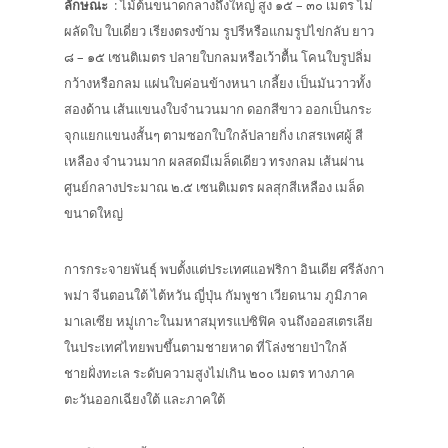
ลักษณะ
: ไม้ต้นขนาดกลางถึงใหญ่ สูง ๑๕ – ๓๐ เมตร ไม่
ผลัดใบ ใบเดี่ยว เรียงตรงข้าม รูปรีหรือแกมรูปไข่กลับ ยาว
๘ – ๑๕ เซนติเมตร ปลายใบกลมหรือเว้าตื้น โคนใบรูปลิ่ม
กว้างหรือกลม แผ่นใบค่อนข้างหนา เกลี้ยง เป็นมันวาวทั้ง
สองด้าน เส้นแขนงใบจำนวนมาก ดอกสีขาว ออกเป็นกระ
จุกแยกแขนงสั้นๆ ตามซอกใบใกล้ปลายกิ่ง เกสรเพศผู้ สี
เหลือง จำนวนมาก ผลสดมีเมล็ดเดียว ทรงกลม เส้นผ่าน
ศูนย์กลางประมาณ ๒.๕ เซนติเมตร ผลสุกสีเหลือง เมล็ด
ขนาดใหญ่
การกระจายพันธุ์ พบตั้งแต่ประเทศแอฟริกา อินเดีย ศรีลังกา
พม่า จีนตอนใต้ ไต้หวัน ญี่ปุ่น กัมพูชา เวียดนาม ภูมิภาค
มาเลเซีย หมู่เกาะในมหาสมุทรแปซิฟิค จนถึงออสเตรเลีย
ในประเทศไทยพบขึ้นตามชายหาด ที่โล่งชายป่าใกล้
ชายฝั่งทะเล ระดับความสูงไม่เกิน ๒๐๐ เมตร ทางภาค
ตะวันออกเฉียงใต้ และภาคใต้