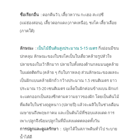
ชื่อเรียกอื่น
: ดอกตีนวัว, เสี้ยวหวาน กะเฮอ สะเปซี
(แม่ฮ่องสอน), เสี้ยวดอกแดง (ภาคเหนือ), ชงโค เสี้ยวเลื่อย
(ภาคใต้)
ลักษณะ
:
เป็นไม้ยืนต้นสูงประมาณ 5-15 เมตร
กิ่งอ่อนมีขน
ปกคลุม ลักษณะของใบชงโคเป็นใบเดี่ยวคล้ายรูปหัวใจ
ปลายของใบเว้าลึกมาก ปลายใบทั้งสองด้านกลมมนดูคล้าย
ใบแฝดติดกัน (คล้าย ๆ กับใบกาหลง) ส่วนลักษณะของผลจะ
เป็นฝักแบนคล้ายฝักถั่ว กว้างประมาณ 1.5 เซนติเมตร ยาว
ประมาณ 15-20 เซนติเมตร เมล็ดในฝักค่อนข้างแบน ฝักแก่
จะแตกออกเป็นสองซีกตามความยาวของฝัก โดยเป็นต้นไม้
ที่ผลัดใบในช่วงฤดูหนาว (ปลายปี) แล้วจะผลิใบในช่วงเดือน
เมษายนถึงพฤษภาคม และเป็นต้นไม้ที่ชอบแสงแดด การ
เพาะปลูกจึงนิยมปลูกในที่มีแสงแดดตลอดทั้งวัน
การปลูกและดูแลรักษา
: ปลูกได้ในสภาพดินทั่วไป ระบาย
น้ำได้ดี