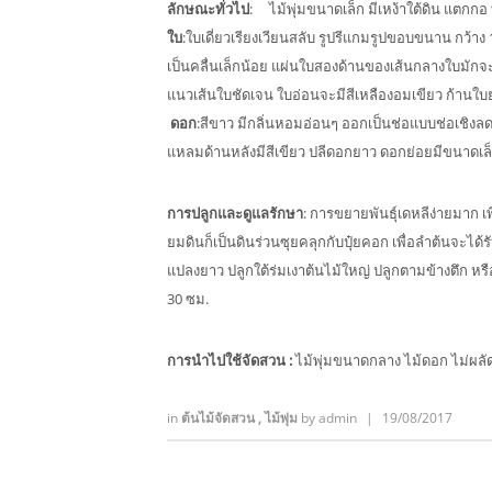
ลักษณะทั่วไป
: ไม้พุ่มขนาดเล็ก มีเหง้าใต้ดิน แตกกอ
ใบ
:ใบเดี่ยวเรียงเวียนสลับ รูปรีแกมรูปขอบขนาน กว
เป็นคลื่นเล็กน้อย แผ่นใบสองด้านของเส้นกลางใบมักจะม
แนวเส้นใบชัดเจน ใบอ่อนจะมีสีเหลืองอมเขียว ก้านใ
ดอก
:สีขาว มีกลิ่นหอมอ่อนๆ ออกเป็นช่อแบบช่อเชิงลด
แหลมด้านหลังมีสีเขียว ปลีดอกยาว ดอกย่อยมีขนาดเล็ก
การปลูกและดูแลรักษา
: การขยายพันธุ์เดหลีง่ายมาก เ
ยมดินก็เป็นดินร่วนซุยคลุกกับปุ๋ยคอก เพื่อลำต้นจะได้
แปลงยาว ปลูกใต้ร่มเงาต้นไม้ใหญ่ ปลูกตามข้างตึก ห
30 ซม.
การนำไปใช้จัดสวน
:
ไม้พุ่มขนาดกลาง ไม้ดอก ไม่ผลัด
in
ต้นไม้จัดสวน
,
ไม้พุ่ม
by
admin
|
19/08/2017