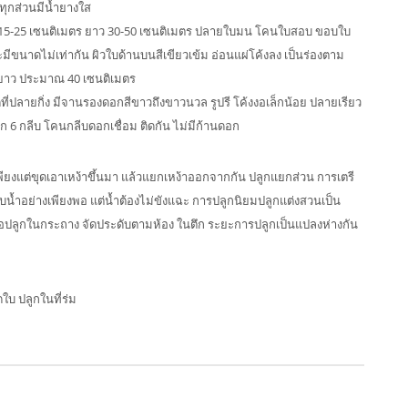
 ทุกส่วนมีน้ำยางใส
้าง 15-25 เซนติเมตร ยาว 30-50 เซนติเมตร ปลายใบมน โคนใบสอบ ขอบใบ
ีขนาดไม่เท่ากัน ผิวใบด้านบนสีเขียวเข้ม อ่อนแผ่โค้งลง เป็นร่องตาม
บยาว ประมาณ 40 เซนติเมตร
ที่ปลายกิ่ง มีจานรองดอกสีขาวถึงขาวนวล รูปรี โค้งงอเล็กน้อย ปลายเรียว
 6 กลีบ โคนกลีบดอกเชื่อม ติดกัน ไม่มีก้านดอก
พียงแต่ขุดเอาเหง้าขึ้นมา แล้วแยกเหง้าออกจากกัน ปลูกแยกส่วน การเตรี
รับน้ำอย่างเพียงพอ แต่น้ำต้องไม่ขังแฉะ การปลูกนิยมปลูกแต่งสวนเป็น
รือปลูกในกระถาง จัดประดับตามห้อง ในตึก ระยะการปลูกเป็นแปลงห่างกัน
ใบ ปลูกในที่ร่ม