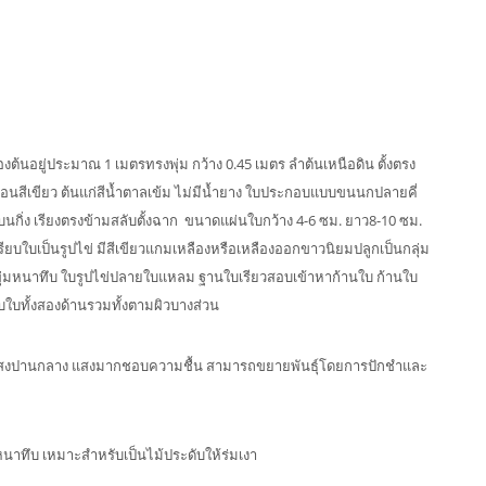
ต้นอยู่ประมาณ 1 เมตรทรงพุ่ม กว้าง 0.45 เมตร ลำต้นเหนือดิน ตั้งตรง
นอ่อนสีเขียว ต้นแก่สีน้ำตาลเข้ม ไม่มีน้ำยาง ใบประกอบแบบขนนกปลายคี่
บบนกิ่ง เรียงตรงข้ามสลับตั้งฉาก ขนาดแผ่นใบกว้าง 4-6 ซม. ยาว8-10 ซม.
ใบเป็นรูปไข่ มีสีเขียวแกมเหลืองหรือเหลืองออกขาวนิยมปลูกเป็นกลุ่ม
พุ่มหนาทึบ ใบรูปไข่ปลายใบแหลม ฐานใบเรียวสอบเข้าหาก้านใบ ก้านใบ
อบใบทั้งสองด้านรวมทั้งตามผิวบางส่วน
อบแสงปานกลาง แสงมากชอบความชื้น สามารถขยายพันธุ์โดยการปักชำและ
หนาทึบ เหมาะสำหรับเป็นไม้ประดับให้ร่มเงา