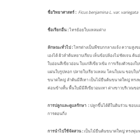
ชื่อวิทยาศาสตร์
:
Ficus benjamina L. var. variegata
ชื่อเรียกอื่น
:
ไทรย้อยใบแหลมด่าง
ลักษณะทั่วไป
:
ไทรด่างเป็นพืชบกกลางแจ้ง ความสูงของ
เองได้ ผิวลำต้นหยาบเรียบ เห็นข้อปล้องไม่ชัดเจน ต้
ใบอ่อนสีเขียวอ่อน ใบแก่สีเขียวเข้ม การเรียงตัวของใ
แผ่นใบรูปหอก ปลายใบเรียวแหลม โคนใบมน ขอบใบเรียบ
ขนาดใหญ่ ลำต้นมีสีเทา เป็นไม้ยืนต้นขนาดใหญ่ ทรง
ค่อนข้างสั้น พื้นใบมีมีสีเขียวอมเทา ด่างขาวบริเวณข
การปลูกและดูแลรักษา
:
ปลูกขึ้นได้ดีในดินร่วน ช
การตอนกิ่ง
การนำไปใช้จัดสวน
:
เป็นไม้ยืนต้นขนาดใหญ่ ทรงพุ่ม