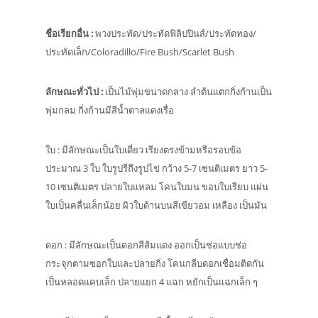
ชื่อเรียกอื่น
:
พวงประทัด/ประทัดฟิลิปปินส์/ประทัดทอง/
ประทัดเล็ก/Coloradillo/Fire Bush/Scarlet Bush
ลักษณะทั่วไป
:
เป็นไม้พุ่มขนาดกลาง ลำต้นแตกกิ่งก้านเป็น
พุ่มกลม กิ่งก้านมีสีน้ำตาลแดงเรื่อ
ใบ : มีลักษณะเป็นใบเดี่ยว เรียงตรงข้ามหรือรอบข้อ
ประมาณ 3 ใบ ใบรูปรีถึงรูปไข่ กว้าง 5-7 เซนติเมตร ยาว 5-
10 เซนติเมตร ปลายใบแหลม โคนใบมน ขอบใบเรียบ แผ่น
ใบเป็นคลื่นเล็กน้อย ผิวใบด้านบนสีเขียวอม เหลือง เป็นมัน
ดอก : มีลักษณะเป็นดอกสีส้มแดง ออกเป็นช่อแบบช่อ
กระจุกตามซอกใบและปลายกิ่ง โคนกลีบดอกเชื่อมติดกัน
เป็นหลอดแคบเล็ก ปลายแยก 4 แฉก หยักเป็นแฉกเล็ก ๆ