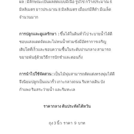
ผล : มีลักษณะเป็นผลสดแบบมีเนื้อ รูปไข่ กว้างประมาณ 6
มิลลิเมตร ยาวประมาณ 8 มิลลิเมตร เมื่อแก่มีสีดำ มีเมล็ด
จำนวนมาก
การปลูกและดูแลรักษา
:
ขึ้นได้ในดินทั่วไป ระบายน้ำได้ดี
ชอบแสงแดดจัดและไม่ทนน้ำท่วมขังมีอัตราการเจริญ
เติบโตที่เร็วและชอบความชื้นในระดับปานกลาง สามารถ
ขยายพันธุ์ด้วยวิธีการปักชำและตอนกิ่ง
การนำไปใช้จัดสวน
:
เป็นไม้พุ่มสามารถตัดแต่งทรงพุ่มได้ดี
จึงนิยมปลูกเป็นแนวรั้ว เกาะกลางถนน ริมทางเดิน บัง
กำแพง ริมสระว่ายน้ำ และริมทะเล
ราคากลาง ต้นประทัดไต้หวัน
ถุง 3 นิ้ว ราคา 9 บาท