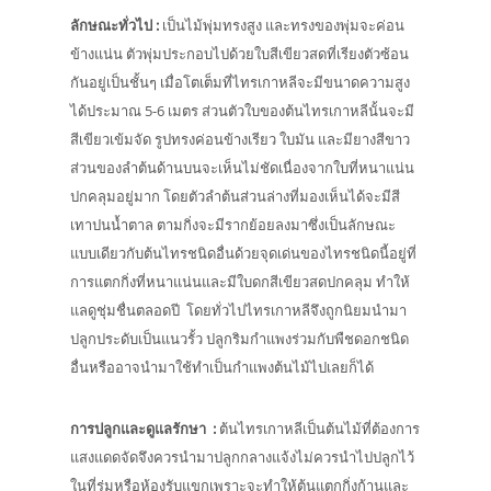
ลักษณะทั่วไป
:
เป็นไม้พุ่มทรงสูง และทรงของพุ่มจะค่อน
ข้างแน่น ตัวพุ่มประกอบไปด้วยใบสีเขียวสดที่เรียงตัวซ้อน
กันอยู่เป็นชั้นๆ เมื่อโตเต็มที่ไทรเกาหลีจะมีขนาดความสูง
ได้ประมาณ 5-6 เมตร ส่วนตัวใบของต้นไทรเกาหลีนั้นจะมี
สีเขียวเข้มจัด รูปทรงค่อนข้างเรียว ใบมัน และมียางสีขาว
ส่วนของลำต้นด้านบนจะเห็นไม่ชัดเนื่องจากใบที่หนาแน่น
ปกคลุมอยู่มาก โดยตัวลำต้นส่วนล่างที่มองเห็นได้จะมีสี
เทาปนน้ำตาล ตามกิ่งจะมีรากย้อยลงมาซึ่งเป็นลักษณะ
แบบเดียวกับต้นไทรชนิดอื่นด้วยจุดเด่นของไทรชนิดนี้อยู่ที่
การแตกกิ่งที่หนาแน่นและมีใบดกสีเขียวสดปกคลุม ทำให้
แลดูชุ่มชื่นตลอดปี โดยทั่วไปไทรเกาหลีจึงถูกนิยมนำมา
ปลูกประดับเป็นแนวรั้ว ปลูกริมกำแพงร่วมกับพืชดอกชนิด
อื่นหรืออาจนำมาใช้ทำเป็นกำแพงต้นไม้ไปเลยก็ได้
การปลูกและดูแลรักษา
:
ต้นไทรเกาหลีเป็นต้นไม้ที่ต้องการ
แสงแดดจัดจึงควรนำมาปลูกกลางแจ้งไม่ควรนำไปปลูกไว้
ในที่ร่มหรือห้องรับแขกเพราะจะทำให้ต้นแตกกิ่งก้านและ