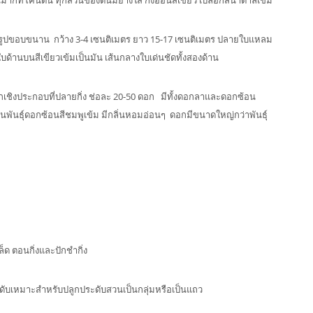
ากที่โคนต้น ทุกส่วนของต้นมียางใส กิ่งอ่อนสีเขียว เปลือกสีน้ำตาลเข้ม
แกมรูปขอบขนาน กว้าง 3-4 เซนติเมตร ยาว 15-17 เซนติเมตร ปลายใบแหลม
้านบนสีเขียวเข้มเป็นมัน เส้นกลางใบเด่นชัดทั้งสองด้าน
ุกเชิงประกอบที่ปลายกิ่ง ช่อละ 20-50 ดอก มีทั้งดอกลาและดอกซ้อน
วนพันธุ์ดอกซ้อนสีชมพูเข้ม มีกลิ่นหอมอ่อนๆ ดอกมีขนาดใหญ่กว่าพันธุ์
็ด ตอนกิ่งและปักชำกิ่ง
ดับเหมาะสำหรับปลูกประดับสวนเป็นกลุ่มหรือเป็นแถว