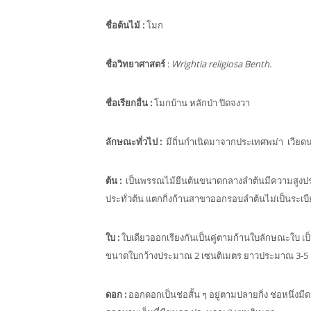
ชื่อต้นไม้
:
โมก
ชื่อวิทยาศาสตร์
:
Wrightia religiosa Benth.
ชื่อเรียกอื่น
:
โมกบ้าน หลักป่า ปิดจงวา
ลักษณะทั่วไป
:
มีถิ่นกำเนิดมาจากประเทศพม่า เวียดนา
ต้น
:
เป็นพรรณไม้ยืนต้นขนาดกลางลำต้นมีความสูงประม
ประทั่วต้น แตกกิ่งก้านสาขาออกรอบลำต้นไม่เป็นระเบ
ใบ
:
ใบเดียวออกเรียงกันเป็นคู่ตามก้านใบลักษณะใบ เ
ขนาดใบกว้างประมาณ 2 เซนติเมตร ยาวประมาณ 3-5 
ดอก
:
ออกดอกเป็นช่อสั้น ๆ อยู่ตามปลายกิ่ง ช่อหนึ่งมี