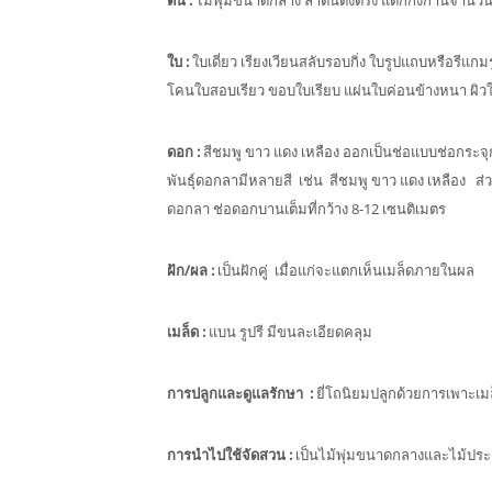
ต้น
:
ไม้พุ่มขนาดกลาง ลำต้นตั้งตรง แตกกิ่งก้านจำนวนม
ใบ
:
ใบเดี่ยว เรียงเวียนสลับรอบกิ่ง ใบรูปแถบหรือรี
โคนใบสอบเรียว ขอบใบเรียบ แผ่นใบค่อนข้างหนา ผิวใบด
ดอก
:
สีชมพู ขาว แดง เหลือง ออกเป็นช่อแบบช่อกระจ
พันธุ์ดอกลามีหลายสี เช่น สีชมพู ขาว แดง เหลือง ส่
ดอกลา ช่อดอกบานเต็มที่กว้าง 8-12 เซนติเมตร
ฝัก/ผล
:
เป็นฝักคู่ เมื่อแก่จะแตกเห็นเมล็ดภายในผล
เมล็ด
:
แบน รูปรี มีขนละเอียดคลุม
การปลูกและดูแลรักษา
:
ยี่โถนิยมปลูกด้วยการเพาะเมล
การนำไปใช้จัดสวน
:
เป็นไม้พุ่มขนาดกลางและไม้ประ