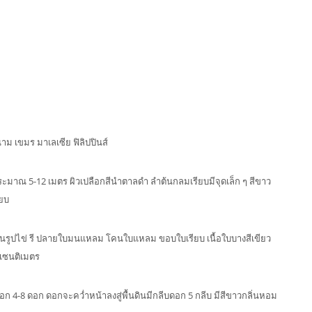
ม เขมร มาเลเซีย ฟิลิปปินส์
าณ 5-12 เมตร ผิวเปลือกสีนำตาลดำ ลำต้นกลมเรียบมีจุดเล็ก ๆ สีขาว
ียบ
ป็นรูปไข่ รี ปลายใบมนแหลม โคนใบแหลม ขอบใบเรียบ เนื้อใบบางสีเขียว
เซนติเมตร
ดอก 4-8 ดอก ดอกจะคว่ำหน้าลงสู่พื้นดินมีกลีบดอก 5 กลีบ มีสีขาวกลิ่นหอม